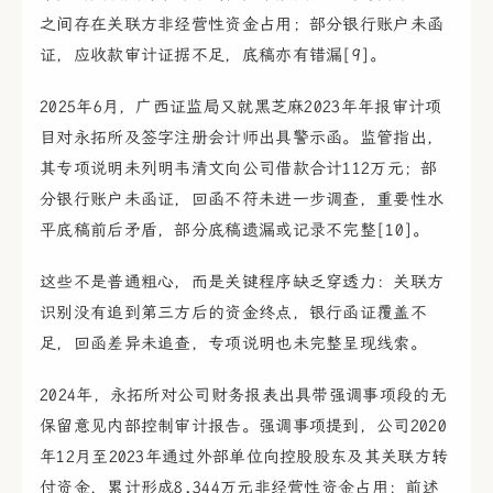
之间存在关联方非经营性资金占用；部分银行账户未函
证，应收款审计证据不足，底稿亦有错漏[9]。
2025年6月，广西证监局又就黑芝麻2023年年报审计项
目对永拓所及签字注册会计师出具警示函。监管指出，
其专项说明未列明韦清文向公司借款合计112万元；部
分银行账户未函证，回函不符未进一步调查，重要性水
平底稿前后矛盾，部分底稿遗漏或记录不完整[10]。
这些不是普通粗心，而是关键程序缺乏穿透力：关联方
识别没有追到第三方后的资金终点，银行函证覆盖不
足，回函差异未追查，专项说明也未完整呈现线索。
2024年，永拓所对公司财务报表出具带强调事项段的无
保留意见内部控制审计报告。强调事项提到，公司2020
年12月至2023年通过外部单位向控股股东及其关联方转
付资金，累计形成8,344万元非经营性资金占用；前述