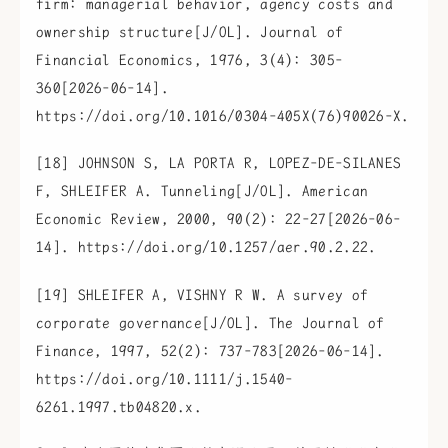
firm: managerial behavior, agency costs and
ownership structure[J/OL]. Journal of
Financial Economics, 1976, 3(4): 305-
360[2026-06-14].
https://doi.org/10.1016/0304-405X(76)90026-X.
[18] JOHNSON S, LA PORTA R, LOPEZ-DE-SILANES
F, SHLEIFER A. Tunneling[J/OL]. American
Economic Review, 2000, 90(2): 22-27[2026-06-
14]. https://doi.org/10.1257/aer.90.2.22.
[19] SHLEIFER A, VISHNY R W. A survey of
corporate governance[J/OL]. The Journal of
Finance, 1997, 52(2): 737-783[2026-06-14].
https://doi.org/10.1111/j.1540-
6261.1997.tb04820.x.