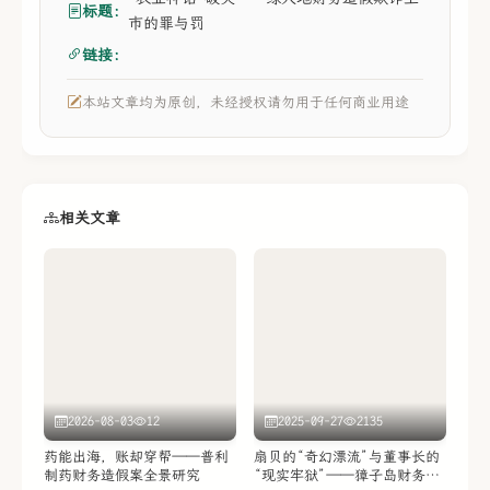
标题：
市的罪与罚
链接：
本站文章均为原创，未经授权请勿用于任何商业用途
相关文章
2026-08-03
12
2025-09-27
2135
药能出海，账却穿帮——普利
扇贝的“奇幻漂流”与董事长的
制药财务造假案全景研究
“现实牢狱”——獐子岛财务造