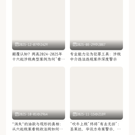
2025-12-07
2429
2025-08-29
2087
颠覆认知？两高2024-2025年
专业能力沦为犯罪工具：涉税
十六起涉税典型案例为何“看似
中介违法违规案件深度警示
违背”刑法条文？——税务司法
裁判新风向与法理演进
2025-10-01
2964
2025-11-15
2189
"消失"的油款与现形的真相：
“吹牛上税”终将“有去无回”：
从六起税案看税收法网如何疏
圣莱达、华讯方舟案警示，虚
而不漏
假利润与真实代价