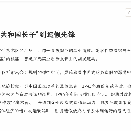
A
共和国长子”到造假先锋
忆”艺术区的广场上，像一具被掏空的工业遗骸。游客们举着咖啡
篮”的机器，曾是红光实业财务报表上的幽灵道具。
不仅折射出会计规则的弹性空间，更暗藏着中国式财务造假的深层
制轨迹恰似一部中国国企改革的黑色寓言。1993年股份制改革后，
为权力与资本共谋的道具。1996年实际亏损1.03亿元，却通过虚
—这种数字魔术背后，是改制企业特有的造假驱动力：既要完成国有
体经济的造血功能衰竭时，财务造假便成为维系体制运转的替代性