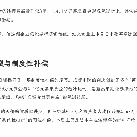
财务造假最高量刑仅3年，与4.1亿元募集资金形成荒诞对比。违法
形激励。
捧，使造假企业仍能获得超额估值。红光实业上市首日市盈率高达5
裂与制度性补偿
话的崩塌揭开了一场制度性补偿的序幕。成都中院的判决创造了多个“第
00万元罚金与4.1亿元募集资金的悬殊比例，暴露出早期证券法治
承担，形成”盗窃者处罚失主”的荒诞结局。
亿元的天价赔偿看似进步，但细究其5.5万名投资者人均仅获赔4.47
种“系统性打折”的司法补偿，本质上仍是资本与法治博弈的折中产物