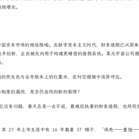
数级增长。
中国资本市场的绝佳隐喻。在数字资本主义时代，财务造假已从简单
技术创新，正在被反向用于构建更精密的造假系统。某元宇宙公司通过
向。
鸦的荧光色与当年账本上的红墨水，在时空褶皱中诡异呼应。
与制度的漏洞，是否仍会找到新的裂隙？
记忆没有归路，春天总是一去不返，最疯狂执著的财务造假，也终究
），其 27 年上市生涯中有 16 年戴着 ST 帽子， “保壳——重组