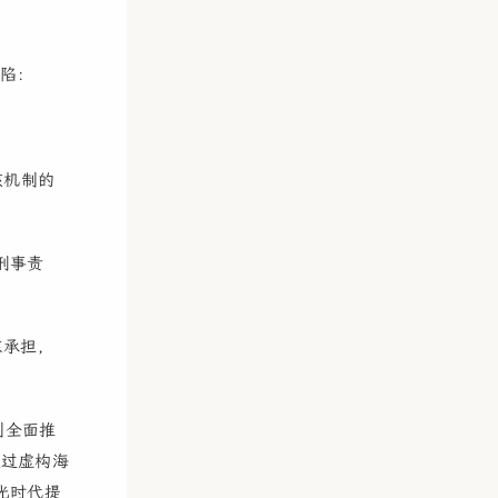
陷：
核机制的
刑事责
东承担，
制全面推
通过虚构海
光时代提