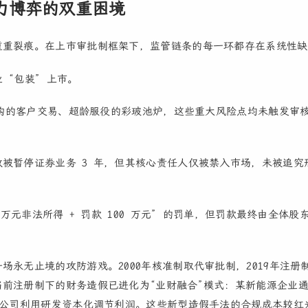
力博弈的双重困境
重重裂痕。在上市审批制框架下，监管链条的每一环都存在系统性缺
“包装” 上市。
、虚构的客户交易、超龄服役的彩玻池炉，这些重大风险点均未触发审
被暂停证券业务 3 年，但其核心责任人仅被禁入市场，未被追究
 万元非法所得 + 罚款 100 万元” 的罚单，但罚款最终由全体股
永无止境的攻防游戏。2000年核准制取代审批制，2019年注册
前注册制下的财务造假已进化为“业财融合”模式：某新能源企业
技公司利用研发资本化调节利润。这些新型造假手法的合规成本较红