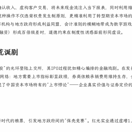
确认收入、虚构客户交易，将未来现金流注入当下报表，同时利用
39元。这种操作不仅违背权责发生制原则，更精准利用了转型期资本市场
荐机构与地方政府形成利益同盟，会计准则的模糊地带成为数字游戏
亿融资）形成百倍级差时，道德约束在制度性诱惑面前形同虚设。
荒诞剧
管第一股”的光环登陆上交所，其IPO过程犹如精心编排的金融戏剧。在
谎言网络：地方需要上市指标彰显政绩，券商依赖承销费用维持生存，
就了中国资本市场特有的“上市悖论”——企业真实价值与证券定价
时代的粮票，引发地方政府间的“保壳竞赛”。红光实业通过虚增1.
。