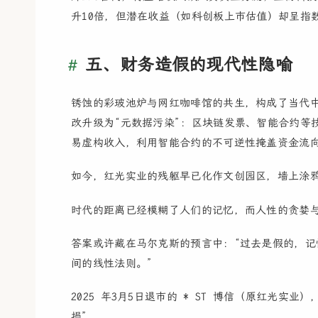
升10倍，但潜在收益（如科创板上市估值）却呈指
五、财务造假的现代性隐喻
锈蚀的彩玻池炉与网红咖啡馆的共生，构成了当代
改升级为“元数据污染”：区块链发票、智能合约等
易虚构收入，利用智能合约的不可逆性掩盖资金流
如今，红光实业的残躯早已化作文创园区，墙上涂
时代的距离已经模糊了人们的记忆，而人性的贪婪
答案或许藏在马尔克斯的预言中：“过去是假的，
间的线性法则。”
2025 年3月5日退市的 * ST 博信（原红光实业
损”。