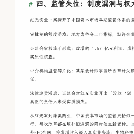
四、监管失位：制度漏洞与权
红光实业一案撕开了中国资本市场早期监管体系的
审批制的额度游戏：地方为争夺上市指标，默许企业 
证监会审核流于形式：虚增的 1.57 亿元利润
实质性核查。
中介机构监管碎片化：某某会计师事务所因审计失败
任。
法律追责滞后：证监会对红光实业开出 “没收 450
真正的责任人未受实质损失。
从红光案到康美药业，中国资本市场的监管史恰似一场
行，每次改革都在填补旧漏洞的同时催生新变种。当
外EPC合同，将虚增收入嵌入真实业务流；生物科