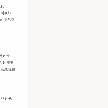
缩股
的制度缺
的灰色空
发行定价
会计师事
的系统性偏
57亿元