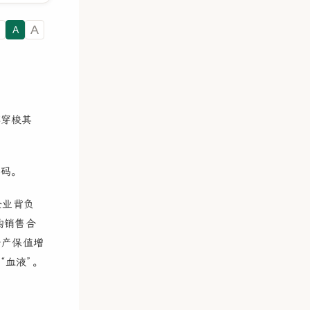
A
A
杯穿梭其
密码。
企业背负
构销售合
资产保值增
“血液”。