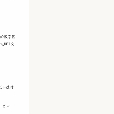
的数字篡
NFT交
抵不过时
——再亏