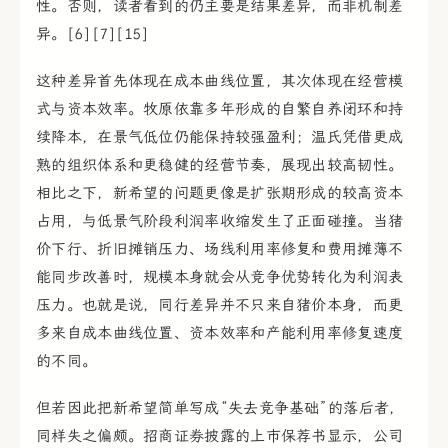
性。否则，读者看到的仍主要是结果差异，而非机制差
异。[6][7][15]
这种差异首先体现在成本曲线位置，其次体现在经营模
式与资本效率。牧原依靠多年形成的自繁自养闭环和持
续降本，在景气低位仍能保持较强盈利；温氏凭借更成
熟的组织体系和更稳健的经营节奏，展现出较高韧性。
相比之下，新希望的问题更像是扩张期形成的较高资本
占用，与低景气阶段利润率收缩发生了正面碰撞。当猪
价下行、折旧摊销压力、场线利用率修复和费用摊薄不
能同步改善时，规模本身就会从竞争优势转化为利润表
压力。也就是说，同行差异并不只来自猪价本身，而更
多来自成本曲线位置、资本效率和产能利用率修复速度
的不同。
但若因此把新希望简单写成“失去竞争基础”的落后者，
同样失之偏颇。招商证券披露的上市保荐书显示，公司