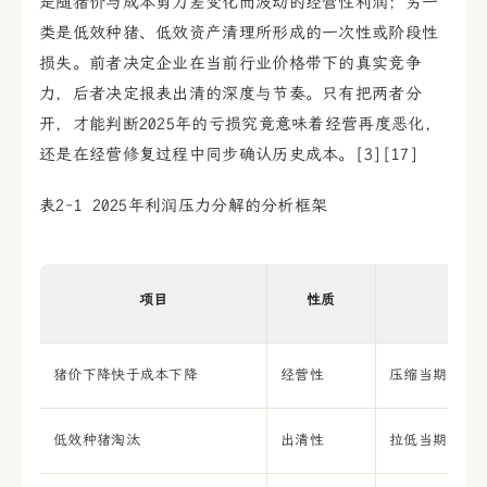
是随猪价与成本剪刀差变化而波动的经营性利润；另一
类是低效种猪、低效资产清理所形成的一次性或阶段性
损失。前者决定企业在当前行业价格带下的真实竞争
力，后者决定报表出清的深度与节奏。只有把两者分
开，才能判断2025年的亏损究竟意味着经营再度恶化，
还是在经营修复过程中同步确认历史成本。[3][17]
表2-1 2025年利润压力分解的分析框架
项目
性质
对
猪价下降快于成本下降
经营性
压缩当期养殖
低效种猪淘汰
出清性
拉低当期利润