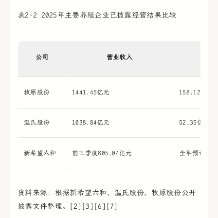
表2-2 2025年主要养殖企业已披露经营结果比较
公司
营业收入
牧原股份
1441.45亿元
158.12亿元
温氏股份
1038.84亿元
52.35亿元
新希望六和
前三季度805.04亿元
全年预计-15
资料来源：根据新希望六和、温氏股份、牧原股份公开
披露文件整理。[2][3][6][7]