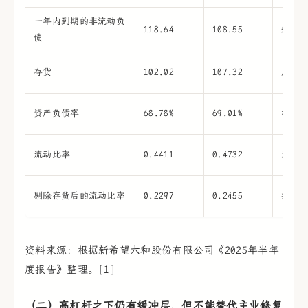
一年内到期的非流动负
118.64
108.55
短债
债
存货
102.02
107.32
库存
资产负债率
68.78%
69.01%
杠杆
流动比率
0.4411
0.4732
流动
剔除存货后的流动比率
0.2297
0.2455
扣除
资料来源：根据新希望六和股份有限公司《2025年半年
度报告》整理。[1]
（二）高杠杆之下仍有缓冲层，但不能替代主业修复