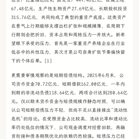
67.48亿元、生产性生物资产27.69亿元、长期股权投资
315.76亿元，共同构成了典型的重资产底座。这类资产
在景气上行期能够支撑出栏扩张和规模摊薄，在周期下
行期则会把折旧、资本占用和周转压力一并放大。新希
望眼下承受的压力，首先是一家重资产养殖企业在行业
低谷中的共性压力，其次才是公司自身扩张节奏偏快留
下的个体后果。[1]
更需要审慎观察的是短期偿债结构。2025年6月末，公
司货币资金70.72亿元，短期借款162.00亿元，一年内
到期的非流动负债118.64亿元，两项合计达到280.64亿
元。仅以期末货币资金与短债规模作静态对照，可以确
认公司短期偿债压力不轻，但尚不足以直接推出“流动性
危机”的结论。在受限资金占比较高、流动比率和速动比
率仍处低位的情况下，公司现金调度对经营回款、再融
资衔接和债务期限优化的依赖仍然较强。短债压力已经