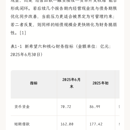
现金，而是“经营回款—融资接续—资本开支收缩”能否
形成闭环。若后续几个报告期内经营现金流与债务期限
优化同步改善，当前压力更适合被界定为可管理约束；
若二者反复，则同样的短债规模会更快转化为财务脆弱
性。[1]
表1-1 新希望六和核心财务指标（金额单位：亿元；
2025年6月30日）
2025年6月
指标
2025年初
末
货币资金
70.72
86.99
账面
短期借款
162.00
177.42
较期