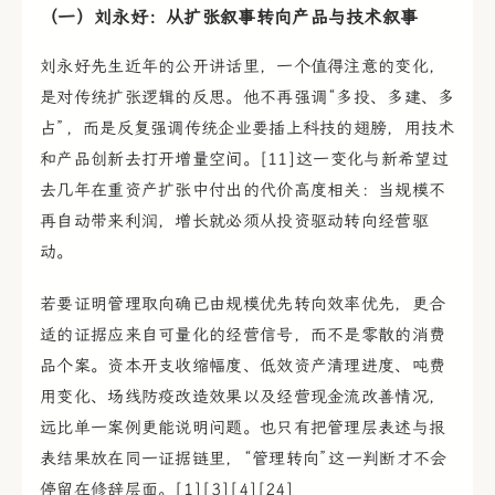
（一）刘永好：从扩张叙事转向产品与技术叙事
刘永好先生近年的公开讲话里，一个值得注意的变化，
是对传统扩张逻辑的反思。他不再强调“多投、多建、多
占”，而是反复强调传统企业要插上科技的翅膀，用技术
和产品创新去打开增量空间。[11]这一变化与新希望过
去几年在重资产扩张中付出的代价高度相关：当规模不
再自动带来利润，增长就必须从投资驱动转向经营驱
动。
若要证明管理取向确已由规模优先转向效率优先，更合
适的证据应来自可量化的经营信号，而不是零散的消费
品个案。资本开支收缩幅度、低效资产清理进度、吨费
用变化、场线防疫改造效果以及经营现金流改善情况，
远比单一案例更能说明问题。也只有把管理层表述与报
表结果放在同一证据链里，“管理转向”这一判断才不会
停留在修辞层面。[1][3][4][24]