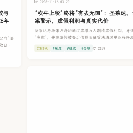
2025-11-16 03:22
较与
“吹牛上税”终将“有去无回”：圣莱达
6年
案警示，虚假利润与真实代价
圣莱达与华讯方舟均通过虚增收入制造虚假利润，导
“多缴”，并在造假被查后依据旧征管法通过更正程序
记向“法
暴露出旧制度未区分“善意多缴”与“虚假业绩多缴”的
效日锚
财税
#制度
#税收
#合规
2189
果与监管惩戒出现错位。2025 年征管法修订稿通过设
风险，
明确虚增业绩导致的多缴税款不得退还，堵住了“吹牛
洞，使虚假利润真正对应真实且不可逆的违法代价。