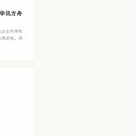
、华讯方舟
致企业所得税
取得退税。两案
缺陷，使税务后
置“目的要件”
上税可退”的漏