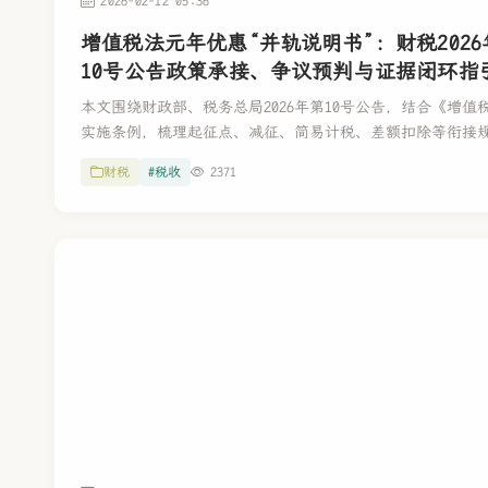
2026-02-12 05:36
增值税法元年优惠“并轨说明书”：财税2026
10号公告政策承接、争议预判与证据闭环指
本文围绕财政部、税务总局2026年第10号公告，结合《增值
实施条例，梳理起征点、减征、简易计税、差额扣除等衔接
示期限节点与“政策口径向证据口径”转变的合规要求，并提
财税
#税收
2371
算、合同条款、系统控制、台账凭证闭环及2027压力测试的
径。