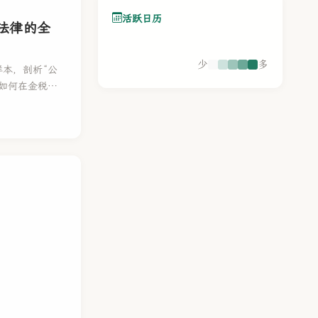
活跃日历
法律的全
少
多
本，剖析“公
式如何在金税四
法实质课税原
记制度以及刑法
划话术”沦为
质课税时代的全