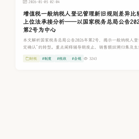
2026-01-05 02:04
增值税一般纳税人登记管理新旧规则差异比
上位法承接分析——以国家税务总局公告202
第2号为中心
本文解析国家税务总局公告2026年第2号，揭示一般纳税人登
定确认”的转型。重点阐释辅导期废止、销售额回溯归集及生
定当期1日等变革。文章提示“回溯调整”引发的发票与滞纳金
财税
#制度
#税收
#合规
3243
并提供合规建议，助力企业适应新税制。