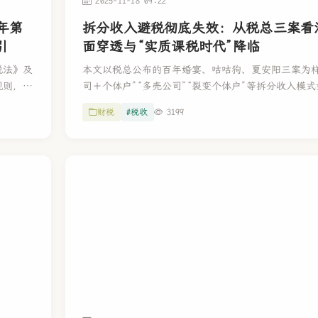
2025-11-18 09:22
年第
拆分收入避税彻底失效：从税总三案看
引
面穿透与“实质课税时代”降临
税法》及
本文以税总公布的百年婚宴、咕咕狗、夏安阳三案为样
规则，提
司＋个体户”“多壳公司”“裂变个体户”等拆分收入模
出税负测
期、全电发票和实名登记环境下全面失效。文章从税
财税
#税收
3199
落地路
则、会计法真实性要求、公司法人格否认、发票与登
逃税罪、虚开发票罪等多个维度，展示拆分收入从“筹
“高危偷税路径”的制度闭环，宣告拆分时代终结与实
面到来。